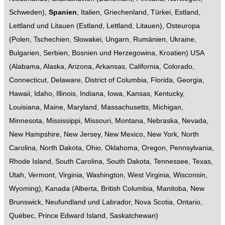
Schweden
),
Spanien
,
Italien
,
Griechenland
,
Türkei
,
Estland,
Lettland und Litauen
(
Estland
,
Lettland
,
Litauen
),
Osteuropa
(
Polen
,
Tschechien
,
Slowakei
,
Ungarn
,
Rumänien
,
Ukraine
,
Bulgarien
,
Serbien
,
Bosnien und Herzegowina
,
Kroatien
)
USA
(
Alabama
,
Alaska
,
Arizona
,
Arkansas
,
California
,
Colorado
,
Connecticut
,
Delaware
,
District of Columbia
,
Florida
,
Georgia
,
Hawaii
,
Idaho
,
Illinois
,
Indiana
,
Iowa
,
Kansas
,
Kentucky
,
Louisiana
,
Maine
,
Maryland
,
Massachusetts
,
Michigan
,
Minnesota
,
Mississippi
,
Missouri
,
Montana
,
Nebraska
,
Nevada
,
New Hampshire
,
New Jersey
,
New Mexico
,
New York
,
North
Carolina
,
North Dakota
,
Ohio
,
Oklahoma
,
Oregon
,
Pennsylvania
,
Rhode Island
,
South Carolina
,
South Dakota
,
Tennessee
,
Texas
,
Utah
,
Vermont
,
Virginia
,
Washington
,
West Virginia
,
Wisconsin
,
Wyoming
),
Kanada
(
Alberta
,
British Columbia
,
Manitoba
,
New
Brunswick
,
Neufundland und Labrador
,
Nova Scotia
,
Ontario
,
Québec
,
Prince Edward Island
,
Saskatchewan
)