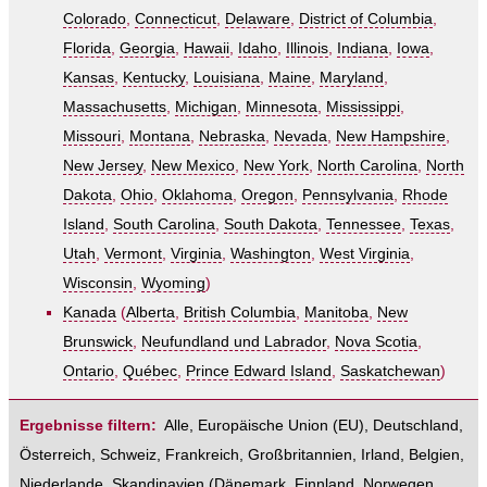
Colorado
,
Connecticut
,
Delaware
,
District of Columbia
,
Florida
,
Georgia
,
Hawaii
,
Idaho
,
Illinois
,
Indiana
,
Iowa
,
Kansas
,
Kentucky
,
Louisiana
,
Maine
,
Maryland
,
Massachusetts
,
Michigan
,
Minnesota
,
Mississippi
,
Missouri
,
Montana
,
Nebraska
,
Nevada
,
New Hampshire
,
New Jersey
,
New Mexico
,
New York
,
North Carolina
,
North
Dakota
,
Ohio
,
Oklahoma
,
Oregon
,
Pennsylvania
,
Rhode
Island
,
South Carolina
,
South Dakota
,
Tennessee
,
Texas
,
Utah
,
Vermont
,
Virginia
,
Washington
,
West Virginia
,
Wisconsin
,
Wyoming
)
Kanada
(
Alberta
,
British Columbia
,
Manitoba
,
New
Brunswick
,
Neufundland und Labrador
,
Nova Scotia
,
Ontario
,
Québec
,
Prince Edward Island
,
Saskatchewan
)
Ergebnisse filtern:
Alle
,
Europäische Union (EU)
,
Deutschland
,
Österreich
,
Schweiz
,
Frankreich
,
Großbritannien
,
Irland
,
Belgien
,
Niederlande
,
Skandinavien
(
Dänemark
,
Finnland
,
Norwegen
,