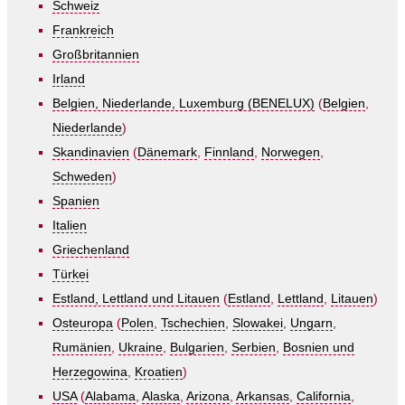
Schweiz
Frankreich
Großbritannien
Irland
Belgien, Niederlande, Luxemburg (BENELUX)
(
Belgien
,
Niederlande
)
Skandinavien
(
Dänemark
,
Finnland
,
Norwegen
,
Schweden
)
Spanien
Italien
Griechenland
Türkei
Estland, Lettland und Litauen
(
Estland
,
Lettland
,
Litauen
)
Osteuropa
(
Polen
,
Tschechien
,
Slowakei
,
Ungarn
,
Rumänien
,
Ukraine
,
Bulgarien
,
Serbien
,
Bosnien und
Herzegowina
,
Kroatien
)
USA
(
Alabama
,
Alaska
,
Arizona
,
Arkansas
,
California
,