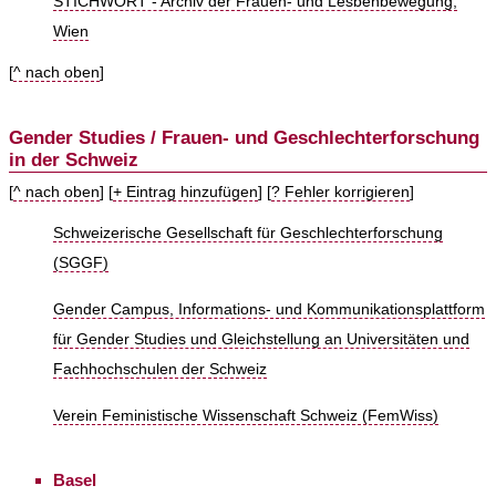
STICHWORT - Archiv der Frauen- und Lesbenbewegung,
Wien
[
^ nach oben
]
Gender Studies / Frauen- und Geschlechterforschung
in der Schweiz
[
^ nach oben
] [
+ Eintrag hinzufügen
] [
? Fehler korrigieren
]
Schweizerische Gesellschaft für Geschlechterforschung
(SGGF)
Gender Campus, Informations- und Kommunikationsplattform
für Gender Studies und Gleichstellung an Universitäten und
Fachhochschulen der Schweiz
Verein Feministische Wissenschaft Schweiz (FemWiss)
Basel