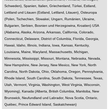
Schweden
),
Spanien
,
Italien
,
Griechenland
,
Türkei
,
Estland,
Lettland und Litauen
(
Estland
,
Lettland
,
Litauen
),
Osteuropa
(
Polen
,
Tschechien
,
Slowakei
,
Ungarn
,
Rumänien
,
Ukraine
,
Bulgarien
,
Serbien
,
Bosnien und Herzegowina
,
Kroatien
)
USA
(
Alabama
,
Alaska
,
Arizona
,
Arkansas
,
California
,
Colorado
,
Connecticut
,
Delaware
,
District of Columbia
,
Florida
,
Georgia
,
Hawaii
,
Idaho
,
Illinois
,
Indiana
,
Iowa
,
Kansas
,
Kentucky
,
Louisiana
,
Maine
,
Maryland
,
Massachusetts
,
Michigan
,
Minnesota
,
Mississippi
,
Missouri
,
Montana
,
Nebraska
,
Nevada
,
New Hampshire
,
New Jersey
,
New Mexico
,
New York
,
North
Carolina
,
North Dakota
,
Ohio
,
Oklahoma
,
Oregon
,
Pennsylvania
,
Rhode Island
,
South Carolina
,
South Dakota
,
Tennessee
,
Texas
,
Utah
,
Vermont
,
Virginia
,
Washington
,
West Virginia
,
Wisconsin
,
Wyoming
),
Kanada
(
Alberta
,
British Columbia
,
Manitoba
,
New
Brunswick
,
Neufundland und Labrador
,
Nova Scotia
,
Ontario
,
Québec
,
Prince Edward Island
,
Saskatchewan
)