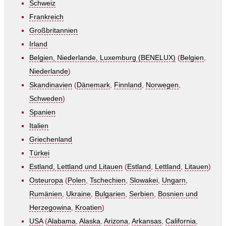
Schweiz
Frankreich
Großbritannien
Irland
Belgien, Niederlande, Luxemburg (BENELUX)
(
Belgien
,
Niederlande
)
Skandinavien
(
Dänemark
,
Finnland
,
Norwegen
,
Schweden
)
Spanien
Italien
Griechenland
Türkei
Estland, Lettland und Litauen
(
Estland
,
Lettland
,
Litauen
)
Osteuropa
(
Polen
,
Tschechien
,
Slowakei
,
Ungarn
,
Rumänien
,
Ukraine
,
Bulgarien
,
Serbien
,
Bosnien und
Herzegowina
,
Kroatien
)
USA
(
Alabama
,
Alaska
,
Arizona
,
Arkansas
,
California
,