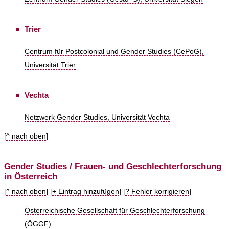
Trier
Centrum für Postcolonial und Gender Studies (CePoG),
Universität Trier
Vechta
Netzwerk Gender Studies, Universität Vechta
[
^ nach oben
]
Gender Studies / Frauen- und Geschlechterforschung
in Österreich
[
^ nach oben
] [
+ Eintrag hinzufügen
] [
? Fehler korrigieren
]
Österreichische Gesellschaft für Geschlechterforschung
(ÖGGF)