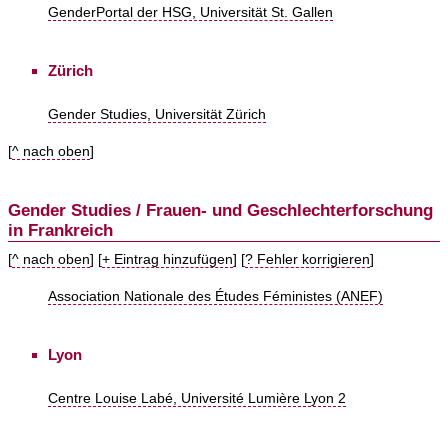
GenderPortal der HSG, Universität St. Gallen
Zürich
Gender Studies, Universität Zürich
[
^ nach oben
]
Gender Studies / Frauen- und Geschlechterforschung
in Frankreich
[
^ nach oben
] [
+ Eintrag hinzufügen
] [
? Fehler korrigieren
]
Association Nationale des Études Féministes (ANEF)
Lyon
Centre Louise Labé, Université Lumière Lyon 2