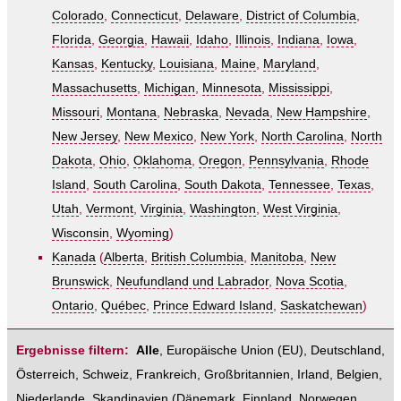
Colorado
,
Connecticut
,
Delaware
,
District of Columbia
,
Florida
,
Georgia
,
Hawaii
,
Idaho
,
Illinois
,
Indiana
,
Iowa
,
Kansas
,
Kentucky
,
Louisiana
,
Maine
,
Maryland
,
Massachusetts
,
Michigan
,
Minnesota
,
Mississippi
,
Missouri
,
Montana
,
Nebraska
,
Nevada
,
New Hampshire
,
New Jersey
,
New Mexico
,
New York
,
North Carolina
,
North
Dakota
,
Ohio
,
Oklahoma
,
Oregon
,
Pennsylvania
,
Rhode
Island
,
South Carolina
,
South Dakota
,
Tennessee
,
Texas
,
Utah
,
Vermont
,
Virginia
,
Washington
,
West Virginia
,
Wisconsin
,
Wyoming
)
Kanada
(
Alberta
,
British Columbia
,
Manitoba
,
New
Brunswick
,
Neufundland und Labrador
,
Nova Scotia
,
Ontario
,
Québec
,
Prince Edward Island
,
Saskatchewan
)
Ergebnisse filtern:
Alle
,
Europäische Union (EU)
,
Deutschland
,
Österreich
,
Schweiz
,
Frankreich
,
Großbritannien
,
Irland
,
Belgien
,
Niederlande
,
Skandinavien
(
Dänemark
,
Finnland
,
Norwegen
,