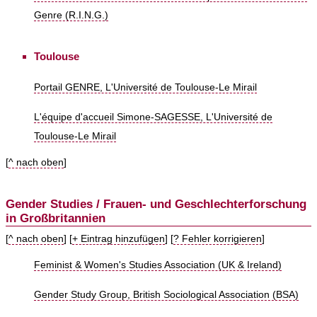
Genre (R.I.N.G.)
Toulouse
Portail GENRE, L'Université de Toulouse-Le Mirail
L'équipe d'accueil Simone-SAGESSE, L'Université de
Toulouse-Le Mirail
[
^ nach oben
]
Gender Studies / Frauen- und Geschlechterforschung
in Großbritannien
[
^ nach oben
] [
+ Eintrag hinzufügen
] [
? Fehler korrigieren
]
Feminist & Women's Studies Association (UK & Ireland)
Gender Study Group, British Sociological Association (BSA)